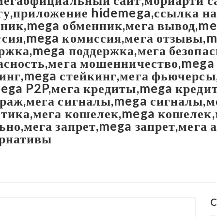
мегаофициальный сайт,мориарти са
гу,приложение hidemega,ссылка на
ник,mega обменник,мега вывод,me
сия,mega комиссия,мега отзывы,m
ржка,mega поддержка,мега безопа
асность,мега мошенничество,mega
инг,mega стейкинг,мега фьючерс
ega P2P,мега кредиты,mega креди
раж,мега сигналы,mega сигналы,м
тика,мега кошелек,mega кошелек,
ьно,мега запрет,mega запрет,мега
ернативы
C