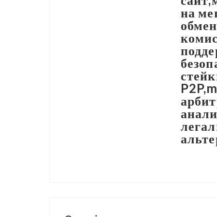
сайт,
на ме
обмен
комис
подде
безоп
стейк
P2P,m
арбит
анали
легал
альт