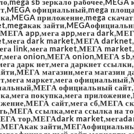
ло,mega sb зеркало рабочее,MEGA 
ет,MEGA официальный,mega площ
пка,MEGA приложение,mega скача
t,megaкак зайти,MEGAофициальны
МЕГА app,мега app,мега dark,МЕ
t,мега dark market,МЕГА darknet
мега link,мега market,МЕГА market
r,мега onion,МЕГА onion,МЕГА sb,
мега дарк нет,мега даркнет ссыл
айти,МЕГА магазин,мега магазин 
т,мега маркет,мега официальный
иальный,МЕГА официальный сайт
ка,мега покупка,мега приложени
жение,МЕГА сайт,мега сб,МЕГА ск
ть,МЕГА ссылка,мега ссылка на то
ЕГА тор,МЕГАdark market,мегаda
и,МЕГАкак зайти,МЕГАофициальн