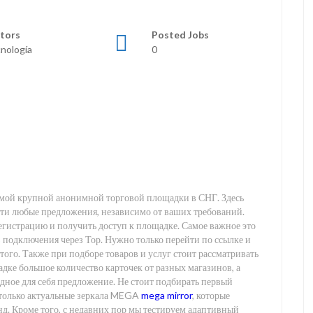
tors
Posted Jobs
nología
0
мой крупной анонимной торговой площадки в СНГ. Здесь
и любые предложения, независимо от ваших требований.
гистрацию и получить доступ к площадке. Самое важное это
з подключения через Тор. Нужно только перейти по ссылке и
того. Также при подборе товаров и услуг стоит рассматривать
дке большое количество карточек от разных магазинов, а
одное для себя предложение. Не стоит подбирать первый
 только актуальные зеркала MEGA
mega mirror
, которые
унд. Кроме того, с недавних пор мы тестируем адаптивный