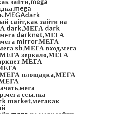
как зайти,mega
адка,mega
ть,MEGAdark
й сайт,как зайти на
ГА dark,МЕГА dark
,мега darknet,МЕГА
,мега mirror,МЕГА
мега sb,МЕГА вход,мега
ки,МЕГА зеркало,МЕГА
даркнет,МЕГА
,МЕГА
,МЕГА площадка,МЕГА
е,МЕГА
ачать,мега
р,мега ссылка
rk market,мегакак
ый