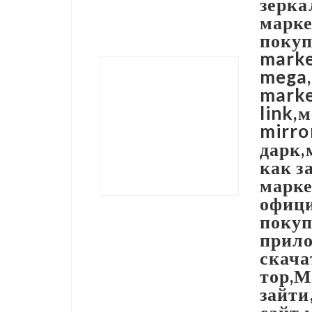
зерка
марк
поку
marke
mega,
marke
link,
mirro
дарк,
как з
марке
офиц
покуп
прило
скача
тор,М
зайт