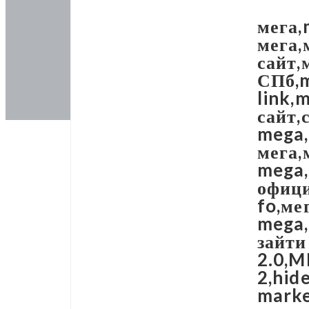
мега,
мега,
сайт,
СПб,m
link,
сайт,
mega,
мега,
mega,
офици
fo,ме
mega,
зайти
2.0,
2,hid
marke