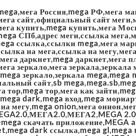
mega,мега Россия,mega РФ,мега ма
мега сайт,официальный сайт меги
мега купить,mega купить,мега Мо
ega СПб,адрес меги,ссылка мега,
mega ссылка,ссылки mega,мега ма
ссылка на мега,ссылка на мегу,мега
мега даркнет,mega даркнет,мега 
мега зеркало,мега зеркала,зеркала 
mega зеркало,зеркала mega,mega
альный сайт,sb mega,mega.sb,meg
га тор,mega тор,мега как зайти,me
mega dark,mega вход,mega мориар
 на мегу,mega onion,мега онион,ме
MEGA2.0,МЕГА2.0,МЕГА2,MEGA 2.0
emega скачать приложение,MEGA 
t,mega dark ссылка,mega gl,mega 