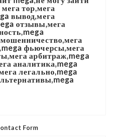
йт mega,не могу зайти
 мега тор,мега
ga вывод,мега
ega отзывы,мега
сность,mega
 мошенничество,мега
ы,mega фьючерсы,мега
ты,мега арбитраж,mega
ега аналитика,mega
мега легально,mega
 альтернативы,mega
ontact Form