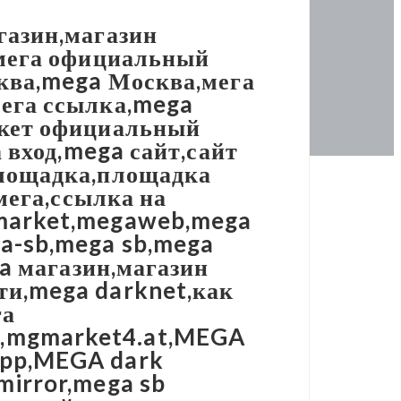
газин,магазин
,мега официальный
сква,mega Москва,мега
мега ссылка,mega
ркет официальный
 вход,mega сайт,сайт
площадка,площадка
мега,ссылка на
 market,megaweb,mega
a-sb,mega sb,mega
ga магазин,магазин
ти,mega darknet,как
га
,mgmarket4.at,MEGA
app,MEGA dark
mirror,mega sb