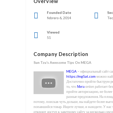
Overview
Founded Date
Sec
febrero 6, 2014
Tec
Viewed
51
Company Description
Sun Tzu’s Awesome Tips On MEGA
MEGA
– официальный сайт са
https://mg5at.com
можно найт
Достаточно пройти быструю ре
то, что
Мега
onion работает бе
пройти авторизацию, не более 
разные предложения. На площа
потому, поискав чуть дольше, вы найдете более выг
попавшийся товар. Ищите лучше, и находите. У нас
откроют доступ к заветному сайту за несколько сек