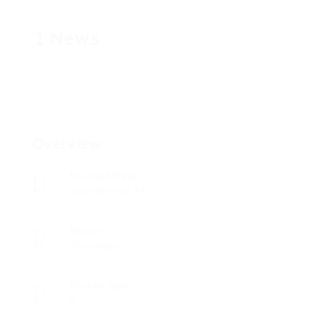
1 News
Overview
Founded Date
noviembre 20, 1992
Sectors
Tecnología
Posted Jobs
0