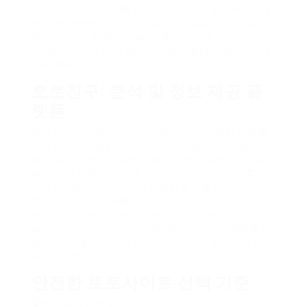
제공하고 있으며, 이를 통해 실제 사용자들의 베팅 경험
담과 후기들을 참고할 수 있습니다. 특히, 각 사이트의
출금 시간, 고객 지원 서비스, 투명한 운영 등을 짚어봐
야 합니다. 이러한 과정은 사용자가 올바른 결정을 내리
도록 돕습니다.
토토친구: 분석 및 정보 제공 플
랫폼
토토친구는 토토사이트 분석과 관련된 다양한 정보를
사용자에게 제공하는 전문 커뮤니티입니다. 이 플랫폼
은 사용자들에게 유용한 먹튀검증 정보를 제공함으로
써 안전한 베팅 환경 구축에 기여하고 있습니다. 특히,
토토친구에서는 실제 사용자들의 후기를 기반으로 신
뢰할 수 있는 사이트를 찾아주는 기능이 있으며, 다양한
분석 도구를 통해 심층적인 분석이 가능합니다. 사용자
들은 이곳에서 여러 사이트에 대한 객관적인 정보를 수
집하고, 폭넓은 의견을 참조하여 보다 신중한 선택을 할
수 있습니다.
안전한 토토사이트 선택 기준