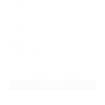
Email Address:
Phone Number:
Message:
By clicking checkbox, you agree to our
Terms
and Conditions
and
Privacy Policy