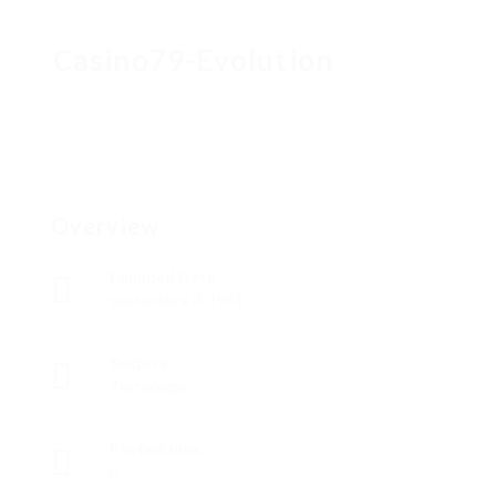
Casino79-Evolution
Overview
Founded Date
septiembre 3, 1981
Sectors
Tecnología
Posted Jobs
0