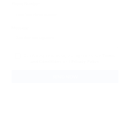
Phone Number:
Message:
By clicking checkbox, you agree to our
Terms
and Conditions
and
Privacy Policy