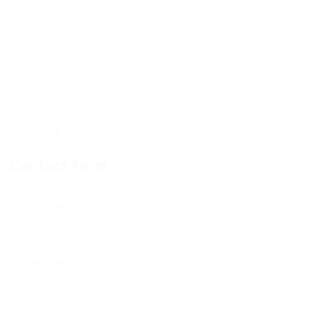
검증된 플랫폼에서의 게임은 도박 문제를 예방하는 데
도 큰 도움을 줄 수 있습니다. 에볼루션카지노는 이와
같은 검증 과정에서 투명성과 신뢰성을 최우선으로 두
고 있으며, 모든 사용자가 즐길 수 있는 안전한 공간을
제공하고자 지속적으로 노력하고 있습니다.
종합적으로 볼 때, 에볼루션카지노는 다양한 게임 옵션
과 책임 있는 도박 문화를 통해 플레이어들에게 긍정적
인 경험을 제공합니다. 더 많은 정보를 원한다면
카지노
친구
를 통해 다양한 리소스를 확인해 보세요.
Contact Form
User Name:
Email Address: