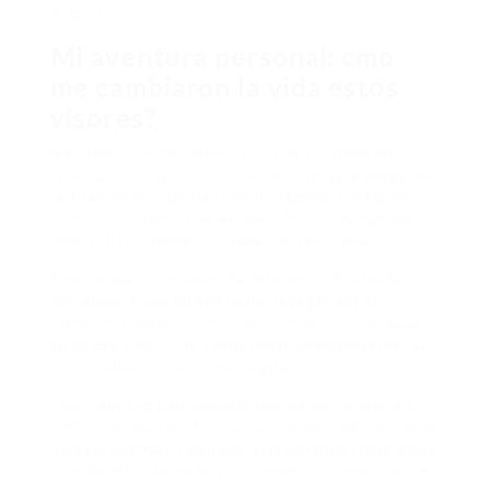
seguros.
Mi aventura personal: cmo
me cambiaron la vida estos
visores?
No todo es teora, vale? Te cuento. Estaba en una
fase curiosa, queriendo ver cmo viva una amiga de
la infancia que apenas usa Instagram y bloquea
todo su contenido de extraos. No quera mandar
solicitud ni cuentas cruzadas. Ah el drama.
Prob un par de visores. La diferencia fue brutal.
Por primera vez en aos pude navegar por sus
historias y fotos, sin que ella supiera que estaba
ah (o eso creo). Fue como tener superpoderes: un
ojo invisible en su mundo digital.
Eso s, aprend algo importante: estos visores son
perfectos para perfiles pblicos o semi pblicos, pero
no para cuentas cerradas. Si la persona tiene perfil
privado, el visor no lo va a romper, y menos que te