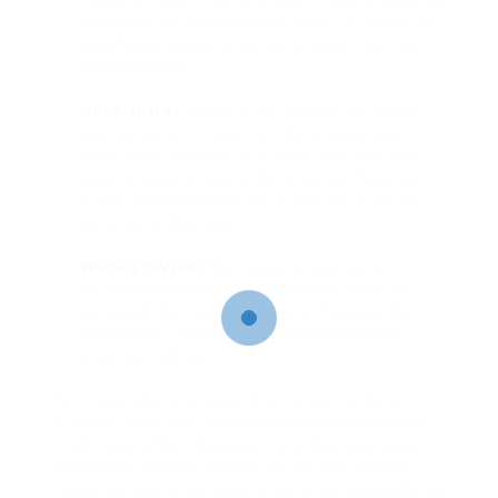
recientes sin necesidad de login. Lo mejor? Su
interfaz minimalista que evita esos pop-ups
insoportables.
GhostInsta:
appear in un nombre as, suena a
pelcula de terror, pero promete privacidad
total. Funciona bien si quieres algo gratuito,
aunque a veces satura de anuncios fake. Su
funcin modo incgnito es un gain para los ms
paranoicos digitales.
WebInstaView:
Ms robusto, este visor
permite descargar contenido (ojo, para uso
personal). Est available para archivistas de
Instagram o para quienes desean guardar
inspiracin sin los.
Pero mira, algo que aprend rpido: no confes en
cualquier visor. Hay muchos clones fraudulentos
produce an effect malware (te lo digo play a part
voz amarga porque una vez ca). As que siempre
revisa reviews y usa estos visores en navegadores