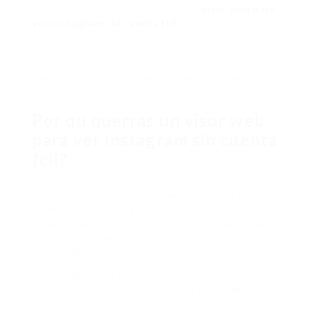
Vamos directo al meollo: existe un
visor web para
ver Instagram sin cuenta fcil
que realmente
funcione y valga la pena? Spoiler: s, pero no como
te lo cuentan todos esos artculos robticos que slo
repiten formulas. Te traigo una visin distinta,
desde mi propia experiencia y algo de investigacin
action un toque casi sacapuntas.
Por qu querras un visor web
para ver Instagram sin cuenta
fcil?
Antes que nada, reconozcamos algo. Instagram
pretense cuenta es genial, perform sus likes,
comentarios, historias, pero tambin a veces pesa.
Quieres ver un perfil, pero no quieres caer en la
dinmica de tengo que seguir o necesito una
cuenta para privado.
Personalmente, he usado estos visores cuando
quera echar un ojo rpido a fotos o historias sin que
Instagram se entere que ando merodeando por ah.