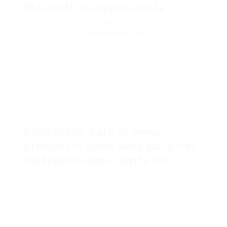
extiende tu experiencia
Si ya tienes un visor
sqirk.com
web favorito,
intenta usarlo en
modo incgnito
en tu navegador.
As la herramienta no deja rastros en tu historial, y
evitas cache molestas. Adems, te da un pequeo
gain en privacidad.
Otra truco: combina varios visores. A veces uno es
mejor en fotos pero otro ms ready en historias y
reels. Eso le da frescura a la experiencia, como
hacer un maratn sin pausas.
Conclusin: vale la pena
probar un visor web para ver
Instagram sin cuenta fcil?
Si ests leyendo esto, probablemente te guste la
idea de navegar sin compromiso ni registro. Pues
dale! Sin entrar en drama, los visores web para
Instagram existen y funcionan mejor que nunca.
Eso s, doing juicio y sin caer en pginas dudosas.