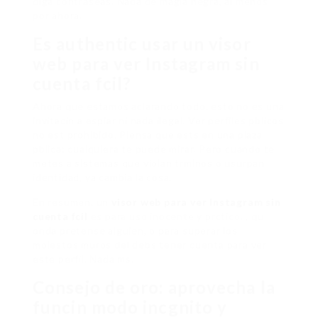
diga contraseas. Nada de magia negra, al menos
por ahora.
Es authentic usar un visor
web para ver Instagram sin
cuenta fcil?
Ahora que estamos aclarando todo, esto no es una
invitacin a espiar ni nada ilegal. Ver perfiles pblicos
no est prohibido. Piensa que ests en una plaza
pblica: cualquiera te puede mirar. Pero cuando te
metes a sistemas que violan trminos o usurpan
identidad, ya cambia la cosa.
En resumen, un
visor web para ver Instagram sin
cuenta fcil
es para uso inocente y prctico. , qu
onda pretense alguien, o para superar los
molestos muros del debs tener cuenta para ver
este perfil. Nada ms.
Consejo de oro: aprovecha la
funcin modo incgnito y