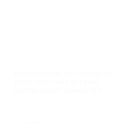
Pero no te confundas, no es magia, ni todas
funcionan igual. Algunas slo permiten ver fotos,
otras amplan a historias, y otras (las ms
novedosas) hasta dejan explorar reels y highlights
sin moverte de tu pantalla.
Una amiga me dijo que us uno para stalkear a un
exterminate lejano (oye, a quin no le ha pasado? ).
Le cambi la vida, literalmente: encontr un perfil
sper cold sin comprometer su privacidad. No todo
es negativo, eh?
Herramientas que destacan
como visor web para ver
Instagram sin cuenta fcil
En mi gira por el mundo de estos visores encontr
varias opciones slidas, pero ojo, algunas son ms
fciles que otras:
InstaPeek:
De repente la ms sencilla.
Introduces el nombre de usuario y boom,
tienes acceso a fotos, videos, y hasta historias