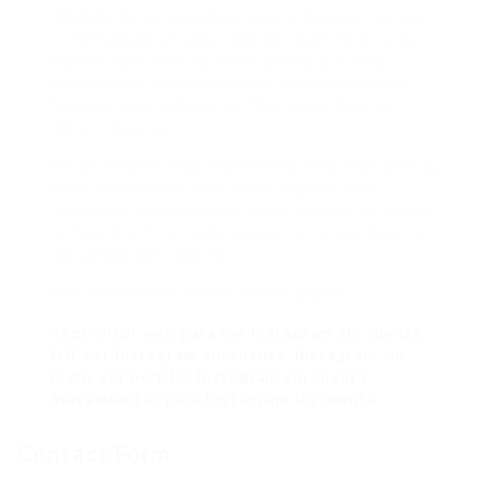
Olvdate de las complicaciones y mira quin es quin
en Instagram en segundos, sin dejar rastro y de
manera sper sencilla. No es broma que esta
pequea gran inventiva digital est cambiando la
forma en que stalkear perfiles es ms fresco y
menos invasivo.
Recomendacin final: mantente alerta, elige bien tu
visor y hazlo todo take steps respeto. Ver
Instagram sin cuenta fcil est al alcance. Ya tienes
tu favorito? Yo en este momento, tengo dos y no
las cambio por nada. {}
Nos vemos en el prximo chisme digital!
Tags:
visor web para ver Instagram sin cuenta
fcil
,
ver Instagram sin cuenta
,
Instagram sin
login
,
ver perfiles Instagram sin cuenta
,
herramientas para Instagram sin cuenta
Contact Form