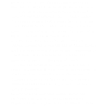
poco de realidad siendo atrapados a través de
pruebas de drogas. Uno de los primeros-famosos
casos de un atleta ser arrestado con buterol fue
campeón velocista alemán Katrin Krabbe, quien
fue expulsado de la 1992 Juegos Olímpicos. Cómo
tomar OXA® 75 RAPILENT Los comprimidos se
deben ingerir enteros con un vaso de agua u otro
líquido, sin dividirlos ni masticarlos.
UU., Pero puede comprar Anavar en línea de
algunas compañías farmacéuticas de Asia o Europa
del Este de renombre. Aquellos que complementan
con Anavar durante la fase de corte también
quemarán grasa a un ritmo más eficiente.
Independientemente de cuán poderoso sea el
rasgo de la lipólisis directa o no, la tasa metabólica
aún se verá enormemente mejorada. Anavar o
Oxandrolona es específicamente una hormona
dihidrotestosterona (DHT) que ha sido alterada
estructuralmente.
La potencia y la velocidad reciben aumentos
notables, al igual que la fuerza general para
respaldar la mejora general del rendimiento. Para