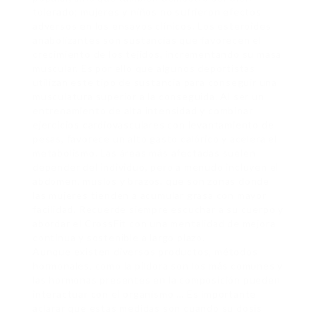
tolerado; mujeres y niños no sufrieron efectos
adversos en los ensayos clínicos. Los esteroides
anabolizantes son sustancias que favorecen el
crecimiento de los tejidos, incrementando su masa
muscular. Es por ello que algunos deportistas
utilizan este tipo de sustancia para conseguir una
musculatura superior a la conseguida. Al ser un
entrenamiento de alta intensidad y combinar
ejercicios cardiovasculares con levantamiento de
pesas, favorece un alto gasto calórico y acelera el
metabolismo. Las áreas más afectadas suelen
depender del individuo, pero a menudo incluyen el
abdomen, muslos y brazos, que son zonas donde
las mujeres tienden a acumular grasa con mayor
facilidad. Recuerde siempre escuchar a su cuerpo y
abordar el CrossFit con una mentalidad de mejora
continua y sostenible a largo plazo.
Aunque existen diversos productos, métodos
hormonales, como la píldora son los más comunes y
las hormonas presentes en la composición pueden
interactuar con el organismo … Es importante
aclarar que estas medidas son cuando su dosis