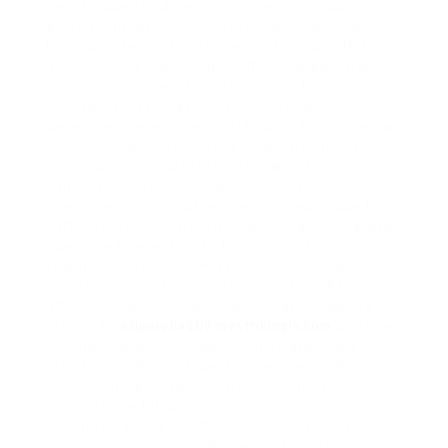
caro así que si quieres más por el dinero que
gastan y obtener los beneficios adecuados, puede
hacer uso de sus 1 botella en una compra de 2
botellas . Y lo mejor es que ofrecen la garantía de
reembolso si no está satisfecho con los
resultados. Este ingrediente se utiliza
generalmente para mejorar la ingesta de proteínas
de la dieta debido a su tasa de absorción más
rápida que a su vez le proporciona una mayor
concentración de aminoácidos. Estos aminoácidos
esenciales son muy útiles para conseguir que los
cortes rectos, mientras que la quema de las grasas
que no sea necesario. Es bien conocida por
cualquier culturista cómo proteína esencial es la
construcción de los tejidos musculares. Para
ofrecerle la posibilidad de aumentar su ingesta de
proteínas,
edgaryfia109.mystrikingly.com
proteína
de soja aislada es un ingrediente maravilloso
utilizado por Anvarol que a su vez mejora el
rendimiento general de entrenamiento sin
sensación de fatiga.
No solo se volvió un esteroide de corte muy
popular, sino que también demostró ser bien