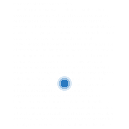
molestos síntomas asociados.
También puede causar temblores, sudoración
excesiva, insomnio y otros efectos secundarios
relacionados con el sistema nervioso central. En
general, la boldenona es un esteroide anabólico de
acción lenta, ya que se administra en una forma de
éster de liberación prolongada, como el
undecilenato de boldenona. Esto significa que sus
efectos se acumulan gradualmente en el cuerpo a
medida que se libera lentamente en el torrente
sanguíneo. Una vez en el organismo, ayuda a
eliminar el exceso de grasa mientras conserva la
masa muscular magra, logrando un cuerpo delgado
y definido. Para minimizar los posibles efectos
secundarios del Anavar, se recomienda consumirlo
en dosis adecuadas y con moderación. Si
experimentas alguno de estos síntomas, es
importante consultar a un médico de inmediato.
Puede comprar el producto directamente desde el
sitio oficial de CrazyBulk y disfrutar del envío libre
en todo el mundo. Por otra parte, es comprensible
que algunos encuentran el suplemento bastante