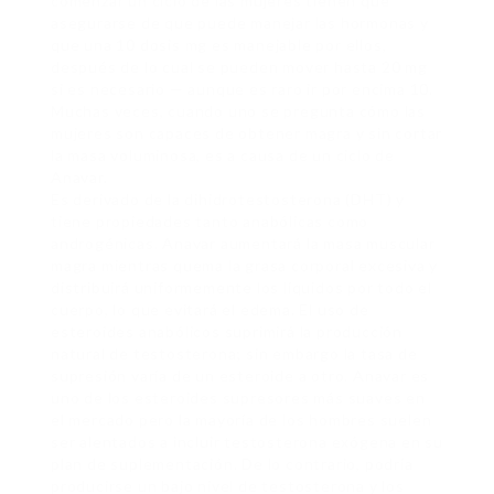
comenzar un ciclo de las mujeres tienen que
asegurarse de que puede manejar las hormonas y
que una 10 dosis mg es manejable por ellos,
después de lo cual se pueden mover hasta 20 mg
si es necesario — aunque es raro ir por encima 10.
Muchas veces, cuando uno se pregunta cómo las
mujeres son capaces de obtener magra y sin cortar
la masa voluminosa, es a causa de un ciclo de
Anavar.
Es derivado de la dihidrotestosterona (DHT) y
tiene propiedades tanto anabólicas como
androgénicas. Anavar aumentará la masa muscular
magra mientras quema la grasa corporal excesiva y
distribuirá uniformemente los líquidos por todo el
cuerpo, lo que evitará el edema. El uso de
esteroides anabólicos suprimirá la producción
natural de testosterona; sin embargo la tasa de
supresión varía de un esteroide a otro. Anavar es
uno de los esteroides supresores más suaves en
el mercado pero la mayoría de los hombres suelen
ser alentados a incluir testosterona exógena en su
plan de suplementación. De lo contrario, podría
producirse un bajo nivel de testosterona y los