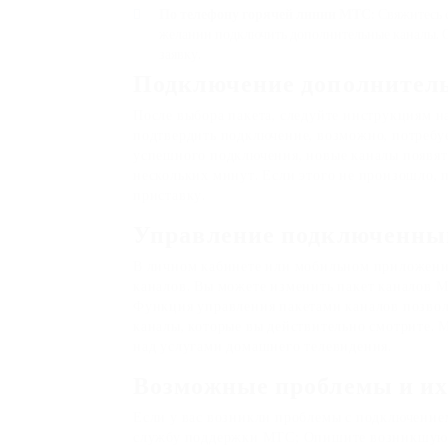
По телефону горячей линии МТС:
Свяжитесь с
желании подключить дополнительные каналы. 
заявку.
Подключение дополнител
После выбора пакета, следуйте инструкциям н
подтвердить подключение, возможно, потребуе
успешного подключения, новые каналы появят
нескольких минут. Если этого не произошло, 
приставку.
Управление подключенны
В личном кабинете или мобильном приложени
каналов. Вы можете изменить пакет каналов 
Функция управления пакетами каналов позволя
каналы, которые вы действительно смотрите.
над услугами домашнего телевидения.
Возможные проблемы и и
Если у вас возникли проблемы с подключением
службу поддержки МТС; Опишите возникшую п