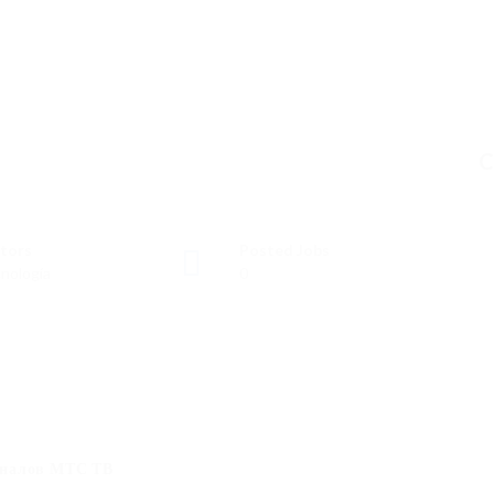
C
tors
Posted Jobs
nología
0
аналов МТС ТВ