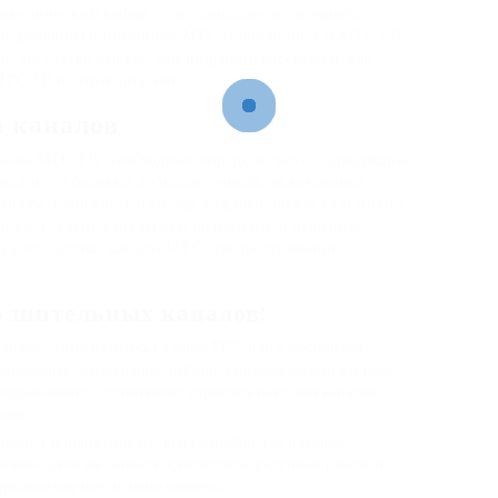
рске широкий выбор услуг домашнего интернета и
ами домашнего интернета МТС Новосибирск и МТС ТВ,
, эта статья для вас. Мы подробно расскажем, как
МТС ТВ и управлять ими.
а каналов
налы МТС ТВ, необходимо определиться с подходящим
аналов, от базовых до расширенных, включающих
аналы. Стоимость и состав каждого пакета указаны на
руйте, какие каналы вам интересны, и выберите
ресуют платные каналы МТС, предоставляющие
олнительных каналов:
пособ. Авторизуйтесь на сайте МТС или в мобильном
«Домашнее телевидение», выберите интересующий вас пакет
подключение. Это позволит управлять пакетами каналов,
жные.
новите приложение на свой смартфон или планшет,
налов». Здесь вы сможете просмотреть доступные пакеты и
приложение интуитивно понятна.