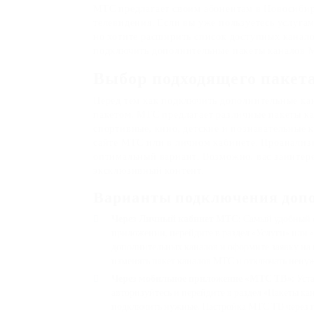
МТС предлагает своим абонентам в Новосиби
телевидения. Если вы уже пользуетесь услуг
но хотите расширить список доступных каналов
подключить дополнительные пакеты каналов 
Выбор подходящего пакет
Перед тем как подключить дополнительные ка
пакетом. МТС предлагает различные пакеты к
спортивные, кино, детские и познавательные к
сайте МТС или в личном кабинете. Проанализи
оптимальный вариант. Возможно, вас заинте
эксклюзивный контент.
Варианты подключения доп
Через Личный кабинет МТС:
Самый удобный с
приложении, перейдите в раздел «Услуги» или 
дополнительных каналов и оформите заявку на 
изменять пакет каналов МТС и отключать нену
Через мобильное приложение «МТС ТВ»:
Уста
авторизуйтесь и перейдите в раздел «Пакеты ка
подключить нужные. Настройка МТС ТВ через 