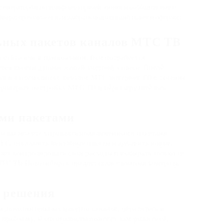
 оператором по телефону горячей линии и сообщите ему о
Оператор поможет вам выбрать подходящий пакет и оформит
ьных пакетов каналов МТС ТВ
а сайте или в приложении. Вам потребуется
тся ввести данные вашей учетной записи. После
ся в вашем списке каналов МТС интернет ТВ в течение
проверьте настройку МТС ТВ и перезагрузите ваш
ми пакетами
и вы можете управлять подключенными пакетами
МТС, отключить ненужные пакеты и добавить новые.
ет контролировать свои расходы и выбирать только те
 МТС ТВ Новосибирск предоставляет полный контроль
х решения
 дополнительных пакетов каналов, обратитесь в
роблему, и специалисты помогут вам решить её.