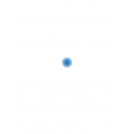
existent ; car nous ne sommes pas toujours sur la
même échelle, et c’est normal. Une masturbation
excessive est souvent le symptôme d’un stress
qui, lui, peut induire des problèmes d’érection. Et
le risque est de cumuler la masturbation avec un
visionnage trop important de porno. Ils
contiennent généralement du zinc, de la vitamine
D, du magnésium, du fenugrec, du ginseng ou de
l’acide aspartique ou de la croix-de-Malte (Tribulus
terrestris), une plante tropicale originaire
d’Eurasie.
Vérifiez régulièrement votre santé avec un
professionnel. Si des signes d’andropause (baisse
hormonale masculine) apparaissent après 40 ans,
consultez un médecin spécialisé10. Les hommes
perdent du muscle à raison de 1 à 2% par an, en
moyenne. C’est pourquoi intégrer des activités
pour augmenter la testostérone devient crucial6.
«Notre plus grande préoccupation, ce sont les
jeunes hommes qui prennent de la testostérone
pour s’entraîner, avoir de la barbe et de gros