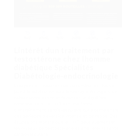
Lintérêt dun traitement par
testostérone chez lhomme
diabétique Spécialités
Diabétologie-endocrinologie
Essayez de consacrer quelques minutes chaque
jour à la méditation ou à la pratique du yoga pour
calmer votre esprit et favoriser un équilibre
hormonal sain. Le HIIT est une forme
d’entraînement cardiovasculaire qui alterne entre
des périodes d’exercice intense et de repos. Des
études ont montré que le HIIT peut augmenter
les niveaux de testostérone et améliorer la santé
cardiovasculaire.