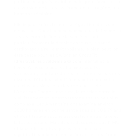
particulier la graisse abdominale, peut favoriser la
conversion de la testostérone en œstrogène, une
hormone féminine.
Elle impacte directement la régulation du cycle
menstruel. Chez l’homme comme chez la femme, la
testostérone influence la santé et tout
particulièrement la densité osseuse, la santé
cardiovasculaire, le métabolisme, le bien-peut-on
être testé pour les SARMs en CrossFit
(
dfestival.festivaldemalaga.com
) mental et la
libido. À mesure que les hommes adultes
vieillissent, leur taux de testostérone baisse, des
dizaines d’études scientifiques ont rendu cette
conclusion. Mais selon les chercheurs de
l’American Cooper Institute, la relation entre le
vieillissement et la testostérone est un peu plus
complexe. Les Américains ont examiné environ
3000 hommes en bonne santé âgés de 50 à 79 ans
et n’ont trouvé aucune association entre l’âge et
la testostérone. Mais ils ont découvert que l’IMC
et la condition physique avaient un impact
significatif sur la concentration de testostérone