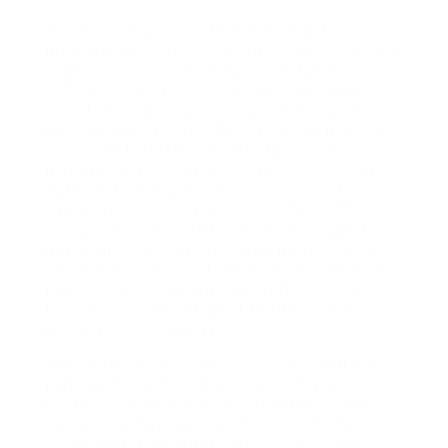
Voici tout ce que vous devez savoir sur la
production de testostérone chez les séniors et les
solutions pour faire face à une éventuelle
déficience . « Des recherches supplémentaires
seront nécessaires pour mieux comprendre les
implications de nos résultats, y compris pour les
niveaux de testostérone attendus chez les
personnes en bonne santé. Les chercheurs ont
également retiré un homme de leur échantillon car
son taux de testostérone dépassait les 3000
nanogrammes par décilitre. L’individu en question
n’avait signalé aucune utilisation pharmaceutique
mais les chercheurs ont néanmoins décidé de ne
pas le croire. Les chercheurs ont fait courir les
hommes sur un tapis roulant afin de pouvoir
mesurer leur forme physique.
Aussi, cette dernière ne concernait que 30 % des
participants. La masturbation en tant que telle
n’est pas malsaine pour le corps et la sexualité.
Elle peut permettre au sein du couple de mieux
vivre sa sexualité, si des différences de désir