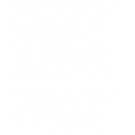
muscles! Je leur dis de faire confiance à leur corps,
mais la pression sociale est énorme. L’usage de
stéroïdes anabolisants peut avoir des effets
irréversibles sur leur fertilité», mentionne-t-elle.
Elle préfère ainsi parler d’«hypogonadisme acquis
de l’homme vieillissant», un terme moins
accrocheur, certes, mais plus fidèle à la réalité
médicale. Les activités aérobiques, comme la
course à pied, la natation ou le cyclisme, peuvent
également contribuer à augmenter la production
de testostérone. L’activité aérobique régulière
stimule la circulation sanguine, favorisant ainsi la
production d’hormones.
Selon notre experte, seule la croix-de-Malte a
donné des résultats significatifs chez les animaux.
« Il n’a jamais été démontré que son utilisation
augmentait le taux de testostérone chez
l’Homme », assure-t-elle. Par ailleurs, l’excès de
graisse, en particulier autour de la taille, est
souvent associé à des niveaux plus bas de
testostérone. De fait, la graisse corporelle, en