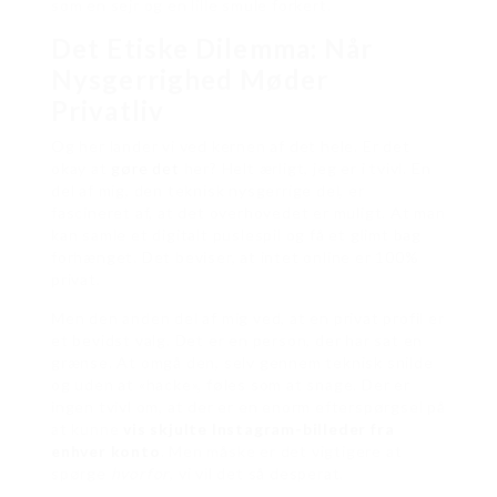
som en sejr og en lille smule forkert.
Det Etiske Dilemma: Når
Nysgerrighed Møder
Privatliv
Og her lander vi ved kernen af det hele. Er det
okay at
gøre det
her? Helt ærligt, jeg er i tvivl. En
del af mig, den teknisk nysgerrige del, er
fascineret af, at det overhovedet er muligt. At man
kan samle et digitalt puslespil og få et glimt bag
forhænget. Det beviser, at intet online er 100%
privat.
Men den anden del af mig ved, at en privat profil er
et bevidst valg. Det er en person, der har sat en
grænse. At omgå den, selv gennem teknisk snilde
og uden at «hacke», føles som at snage. Der er
ingen tvivl om, at der er en enorm efterspørgsel på
at kunne
vis skjulte Instagram-billeder fra
enhver konto
. Men måske er det vigtigere at
spørge
hvorfor
, vi vil det så desperat.