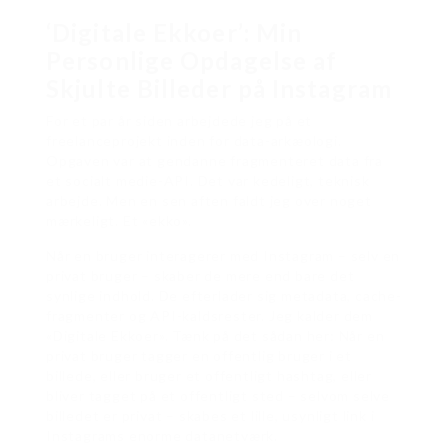
‘Digitale Ekkoer’: Min
Personlige Opdagelse af
Skjulte Billeder på Instagram
For et par år siden arbejdede jeg på et
freelanceprojekt inden for data-arkæologi.
Opgaven var at gendanne fragmenteret data fra
et socialt medie-API. Det var kedeligt, teknisk
arbejde. Men en sen aften faldt jeg over noget
mærkeligt. Et «ekko».
Når en bruger interagerer med Instagram – selv en
privat bruger – skaber de mere end bare det
synlige indhold. De efterlader sig metadata, cache-
fragmenter og API-kaldsrester. Jeg kalder dem
«Digitale Ekkoer». Tænk på det sådan her: Når en
privat bruger tagger en offentlig bruger i et
billede, eller bruger et offentligt hashtag, eller
bliver tagget på et offentligt sted – selvom selve
billedet er privat – skabes et lille, usynligt link i
Instagrams enorme datanetværk.