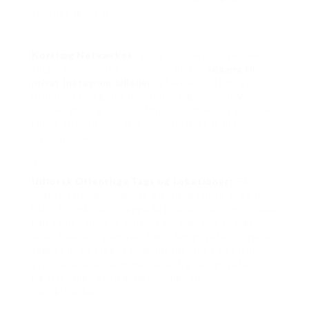
tankegang, en proces.
Kortlæg Netværket:
Start med det, du ved. Hvem
følger den private profil, som du har
adgang til
privat Instagram-billeder
til? Hvilke offentlige
profiler interagerer de sandsynligvis med? Venner,
familie, yndlingscaféer, fitnesscentre. Lav en liste.
Disse offentlige profiler er dine potentielle
«lytteposter».
Udforsk Offentlige Tags og Lokationer:
Gå
systematisk igennem de offentlige profiler på din
liste. Kig på deres taggede billeder. Selvom du ikke
kan se den private brugers billede, kan du måske
se et billede fra en ven, hvor den private bruger er
tagget (men tagget er skjult for dig). Led efter
gruppe-billeder, kommentarer fra den private profil
på offentlige opslag. Det er digitalt
detektivarbejde.