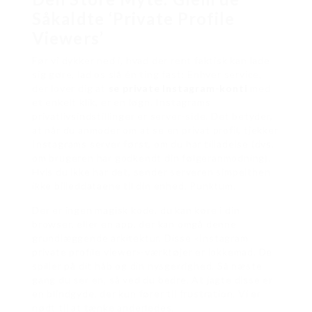
Såkaldte ‘Private Profile
Viewers’
Før vi dykker ned i, hvad der rent faktisk kan lade
sig gøre, lad os slå én ting fast: Enhver service,
der lover dig at
se private Instagram-konti
med
et enkelt klik, er en løgn. Instagrams
privatlivsindstillinger er server-side. Det betyder,
at når du anmoder om at se en privat profil, tjekker
Instagrams server først, om du har tilladelse (dvs.
om brugeren har godkendt din følgeranmodning).
Hvis du ikke har det, sender serveren simpelthen
ikke billeddataene til din enhed. Punktum.
Der er ingen magisk kode, du kan køre i din
browser, eller en app, der kan omgå denne
grundlæggende arkitektur. Disse «Instagram
private profile viewer»-værktøjer er lokkemad. De
spiller på dit håb og din nysgerrighed. Så næste
gang du ser en, så ved du bedre. At jagte disse er
en blindgyde, der kun fører til frustration. Vi er
nødt til at tænke anderledes.