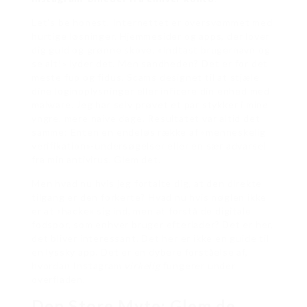
Let’s be honest. Internettet er oversvømmet med
hurtige løsninger. Hjemmesider og apps, der lover
dig guld og grønne skove. «Indtast brugernavn og
se alt!» lyder det. Men sandheden? Det er for det
meste fup og fidus. Scams designet til at stjæle
dine loginoplysninger eller inficere din enhed med
malware. Jeg har selv prøvet et par stykker i mine
yngre, mere naive dage. Resultatet var altid det
samme: Enten en endeløs række af «menneskelig
verifikation»-undersøgelser eller en sær advarsel
fra min antivirus. Glem det.
Men hvad nu hvis jeg fortalte dig, at den direkte
tilgang er den forkerte? Hvad nu hvis nøglen ikke
er at «hacke» sig ind, men at forstå de digitale
fodspor, som enhver bruger efterlader? Det er her,
det bliver interessant. Det her er ikke en guide til
en lyssky app. Det er en dybere forståelse af,
hvordan Instagram
virkelig
fungerer under
overfladen.
Den Store Myte: Glem de