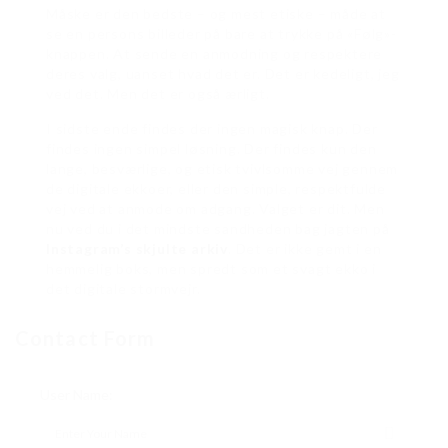
Måske er den bedste – og mest etiske – måde at
se en persons billeder på bare at trykke på «Følg»-
knappen. At sende en anmodning og respektere
deres valg, uanset hvad det er. Det er kedeligt, jeg
ved det. Men det er også ærligt.
I sidste ende findes der ingen magisk knap. Der
findes ingen simpel løsning. Der findes kun den
lange, besværlige, og etisk tvivlsomme vej gennem
de digitale ekkoer, eller den simple, respektfulde
vej ved at anmode om adgang. Valget er dit. Men
nu ved du i det mindste sandheden bag jagten på
Instagram’s skjulte arkiv
. Det er ikke gemt i en
hemmelig boks, men spredt som et svagt ekko i
det digitale stormvejr.
Contact Form
User Name: