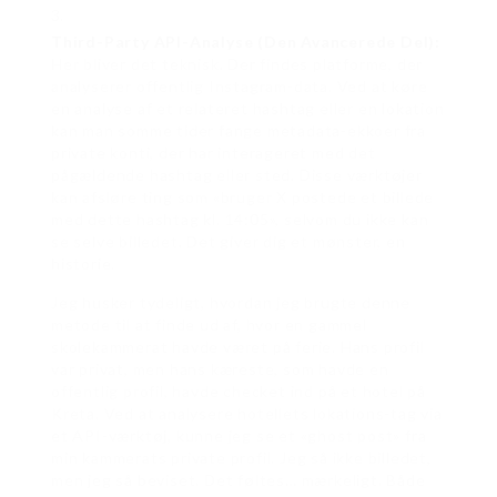
Third-Party API-Analyse (Den Avancerede Del):
Her bliver det teknisk. Der findes platforme, der
analyserer offentlig Instagram-data. Ved at køre
en analyse af et relateret hashtag eller en lokation
kan man somme tider fange metadata-ekkoer fra
private konti, der har interageret med det
pågældende hashtag eller sted. Disse værktøjer
kan afsløre ting som «bruger X postede et billede
med dette hashtag kl. 14:05», selvom du ikke kan
se selve billedet. Det giver dig et mønster, en
historie.
Jeg husker tydeligt, hvordan jeg brugte denne
metode til at finde ud af, hvor en gammel
skolekammerat havde været på ferie. Hans profil
var privat, men hans kæreste, som havde en
offentlig profil, havde checket ind på et hotel på
Kreta. Ved at analysere hotellets lokations-tag via
et API-værktøj, kunne jeg se et «ghost post» fra
min kammerats private profil. Jeg så ikke billedet,
men jeg så beviset. Det føltes… mærkeligt. Både