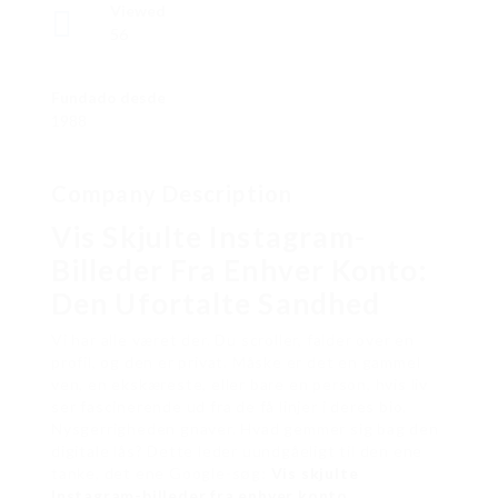
Viewed
56
Fundado desde
1988
Company Description
Vis Skjulte Instagram-
Billeder Fra Enhver Konto:
Den Ufortalte Sandhed
Vi har alle været der. Du scroller, falder over en
profil, og den er privat. Måske er det en gammel
ven, en ekskæreste, eller bare en person, hvis liv
ser fascinerende ud fra de få linjer i deres bio.
Nysgerrigheden gnaver. Hvad gemmer sig bag den
digitale lås? Dette leder uundgåeligt til den ene
tanke, det ene Google-søg:
Vis skjulte
Instagram-billeder fra enhver konto
.