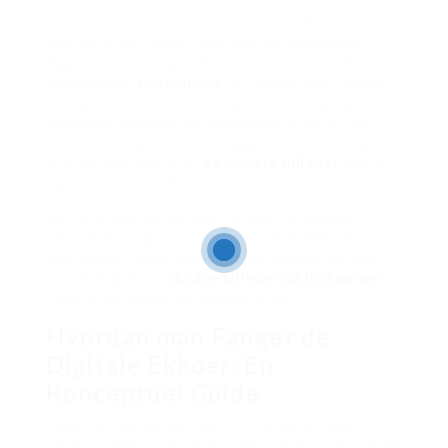
Dette «ekko» indeholder ikke selve billedet. Det
ville være for simpelt. Men det kan indeholde
fragmenter. En sløret thumbnail-version, billedets
dimensioner,
tidspunktet
for upload, eller endda
dele af billedteksten. Det var en åbenbaring.
Pludselig handlede det ikke om at bryde en dør
ned, men om at lytte ved væggene. Det handler om
at finde metoder til at
se private billeder
ved at
samle disse spredte puslespilsbrikker.
Dette er ikke en metode for alle. Det kræver
tålmodighed og en vis teknisk snilde. Men det er
den eneste reelle måde, jeg har oplevet, at man
kan få et glimt af
skjulte billeder på Instagram
uden at brugeren har godkendt dig.
Hvordan man Fanger de
Digitale Ekkoer: En
Konceptuel Guide
Okay, så hvordan gør man det i praksis? Igen,
dette er ikke en «download her»-løsning. Det er en