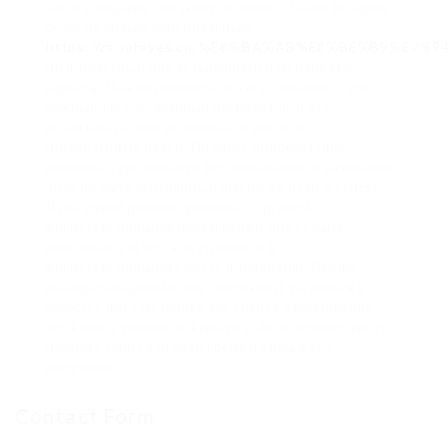
так и в подарок близкому человеку. Такой подарок
будет не только оригинальным,
https://zs.safeyes.cn/%E8%BA%AB%E8%BE%B9%E7%9
но и полезным для дальнейшего развития его
карьеры. Важно помнить, что образование – это
важный ресурс, который помогает человеку
реализовать свой потенциал и достичь
поставленных целей. Поэтому приобретение
диплома о среднем профессиональном образовании
должно быть осознанным шагом на пути к успеху.
Итак, приобретение диплома о среднем
профессиональном образовании может быть
полезным для тех, кто стремится к
профессиональному росту и развитию. Важно
выбирать надежных поставщиков и убедиться в
качестве предлагаемого документа. Образование –
это ключ к успешной карьере и личностному росту,
поэтому стоит вложить время и силы в его
получение.
Contact Form