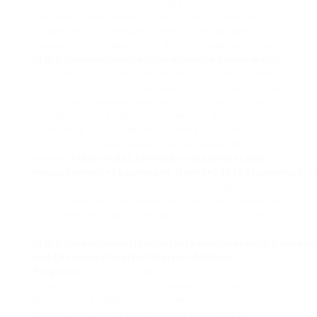
соответствующего образования. Кроме того, такой
документ может помочь тем, кто хочет сменить
профессию или повысить свои квалификации.
Однако стоит помнить, что приобретение диплома
https://aidesadomicile.ca/employer/diplommakers/
о среднем профессиональном образовании должно
быть осуществлено у надежных поставщиков, чтобы
избежать возможных проблем в будущем. Важно
учитывать, что подделка документов может
привести к серьезным последствиям, поэтому лучше
обратиться к проверенным поставщикам. Купить
диплом
https://cdo1.chiroipk.ru/blog/index.php?
nonjscomment=1&comment_itemid=142323&comment_co
о среднем профессиональном образовании можно
через специализированные интернет-магазины или
у частных лиц, предлагающих такие услуги. При
этом
https://seooptimizationdirectory.com/Shopping/Coupons
and-Discounts/Sports/Internet/Affiliate-
Programs/
следует убедиться в надежности
продавца и качестве предлагаемого документа.
Приобретение диплома о среднем
профессиональном образовании может быть