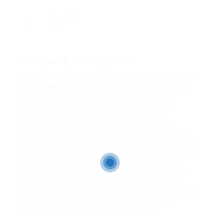
Viewed
159
Company Description
7 Experimental And Thoughts-Bending KRAKEN
Strategies That You will not See In Textbooks
Сайт Kraken на первый взгляд очень легкий и
понятный, имеет незатейливый дизайн. Но
наверное, это и работает. Ведь наличие разных
функций лишь усложняет процесс взаимодействия
ресурса с конечным пользователем. Для того, чтобы
совершать сделки нужно перейти по ссылке
Kraken
даркнет
, зарегистрировать аккаунт и пополнить
счет. А дальше легкая процедура|простой процесс
поиска нужных позиций и в одно мгновение в
шаговой доступности ты поднимешь свой заветный
клад который откроет путь в мир фантазий и
безмятежности. Регестрируйся на Кракен.