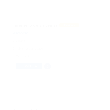
Ingeniero de Sistemas
Featured
@ Infosernt
España
Published 3 años ago
Tecnología
COMPLETA
Desarrollador de Software