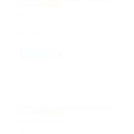
Systems
Featured
@ MRFR
España
Published 1 año ago
Tecnología
COMPLETA
CLOUD AZURE FUNCTIONS DEVELOPER
IN SPAIN
Featured
@ Infoser New Technologies S.L.
España