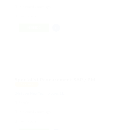
Published 2 años ago
Tecnología
HÍBRIDO
Specialist Procurement SAP / PM
Featured
@ Infoser New Technologies S.L.
España
Published 2 años ago
Tecnología