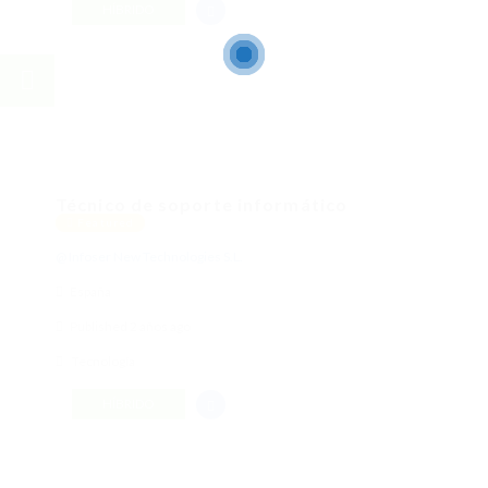
HÍBRIDO
Técnico de soporte informático
Featured
@ Infoser New Technologies S.L.
España
Published 2 años ago
Tecnología
HÍBRIDO