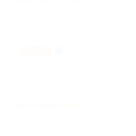
@ Infosernt
España
Published 3 años ago
Tecnología
PARCIAL
Analista de datos
Featured
@ Infosernt
España
Published 3 años ago