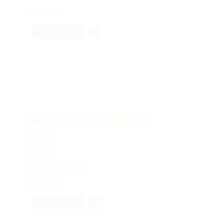
Tecnología
COMPLETA
Ingeniero en redes
Featured
@ Infosernt
España
Published 3 años ago
Tecnología
COMPLETA