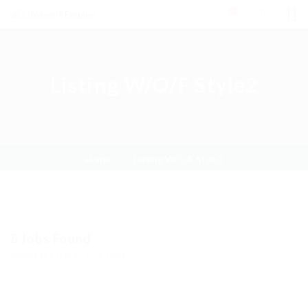
0
Listing W/O/F Style2
Home
Listing W/O/F Style2
8
Jobs Found
Displayed Here: 1 - 8 Jobs