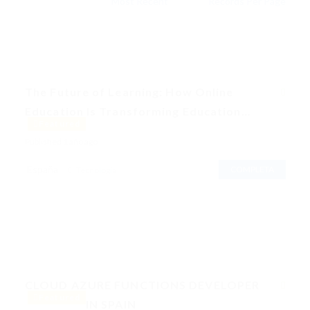
The Future of Learning: How Online
Education Is Transforming Education…
Featured
Published 1 año ago
España
COMPLETA
Tecnología
CLOUD AZURE FUNCTIONS DEVELOPER
Featured
IN SPAIN