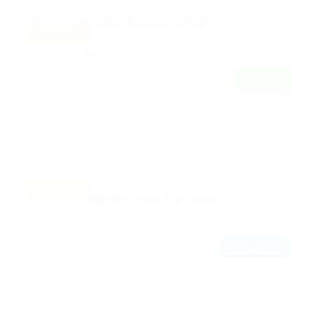
Técnico de soporte informático
Featured
Published 2 años ago
España
HÍBRIDO
Tecnología
Featured
Ingeniero de Sistemas
Published 3 años ago
España
COMPLETA
Tecnología