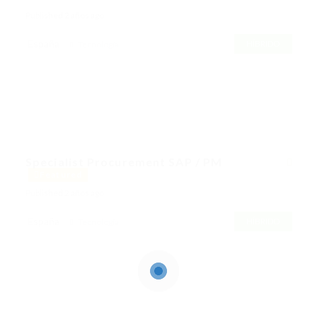
Published 2 años ago
España
HÍBRIDO
Tecnología
Specialist Procurement SAP / PM
Featured
Published 2 años ago
España
HÍBRIDO
Tecnología