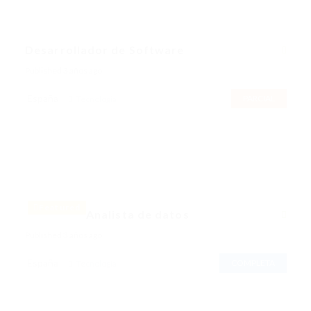
Desarrollador de Software
Published 3 años ago
España
PARCIAL
Tecnología
Featured
Analista de datos
Published 3 años ago
España
COMPLETA
Tecnología